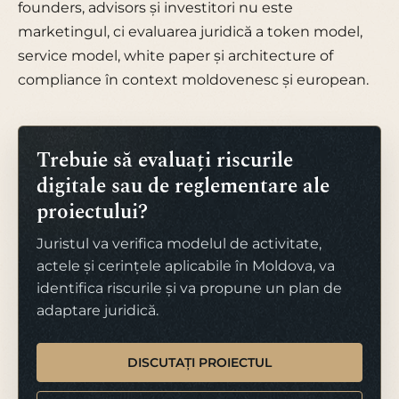
founders, advisors și investitori nu este
marketingul, ci evaluarea juridică a token model,
service model, white paper și architecture of
compliance în context moldovenesc și european.
Trebuie să evaluați riscurile
digitale sau de reglementare ale
proiectului?
Juristul va verifica modelul de activitate,
actele și cerințele aplicabile în Moldova, va
identifica riscurile și va propune un plan de
adaptare juridică.
DISCUTAȚI PROIECTUL