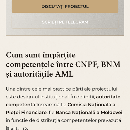
DISCUTAȚI PROIECTUL
SCRIEȚI PE TELEGRAM
Cum sunt împărțite
competențele între CNPF, BNM
și autoritățile AML
Una dintre cele mai practice părți ale proiectului
este design-ul instituțional. În definiții,
autoritate
competentă
înseamnă fie
Comisia Națională a
Pieței Financiare
, fie
Banca Națională a Moldovei
,
în funcție de distribuția competențelor prevăzută
la
.
art. 85