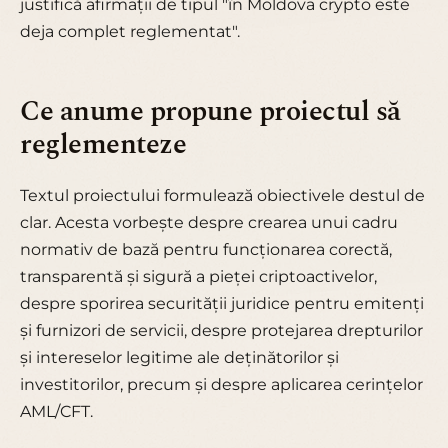
justifică afirmații de tipul "în Moldova crypto este
deja complet reglementat".
Ce anume propune proiectul să
reglementeze
Textul proiectului formulează obiectivele destul de
clar. Acesta vorbește despre crearea unui cadru
normativ de bază pentru funcționarea corectă,
transparentă și sigură a pieței criptoactivelor,
despre sporirea securității juridice pentru emitenți
și furnizori de servicii, despre protejarea drepturilor
și intereselor legitime ale deținătorilor și
investitorilor, precum și despre aplicarea cerințelor
AML/CFT.