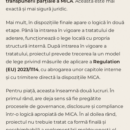
transpunerii parțiale a MiCA
. Aceasta este mai
exactă și mai sigură juridic.
Mai mult, în dispozițiile finale apare o logică în două
etape. Până la intrarea în vigoare a tratatului de
aderare, funcționează o lege locală cu propria
structură internă. După intrarea în vigoare a
tratatului, proiectul prevede trecerea la un model
de lege privind măsurile de aplicare a
Regulation
(EU) 2023/1114
, cu abrogarea unor capitole interne
și cu trimitere directă la dispozițiile MiCA.
Pentru piață, aceasta înseamnă două lucruri. În
primul rând, are deja sens să fie pregătite
procesele de governance, disclosure și compliance
într-o logică apropiată de MiCA. În al doilea rând,
proiectul nu trebuie tratat ca formă finală și
neschimbabilă a reglementării moldovenești: el