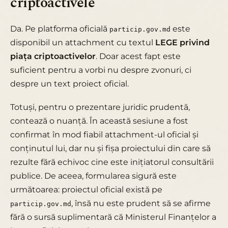
criptoactivele
Da. Pe platforma oficială
este
particip.gov.md
disponibil un attachment cu textul
LEGE privind
piața criptoactivelor
. Doar acest fapt este
suficient pentru a vorbi nu despre zvonuri, ci
despre un text proiect oficial.
Totuși, pentru o prezentare juridic prudentă,
contează o nuanță. În această sesiune a fost
confirmat în mod fiabil attachment-ul oficial și
conținutul lui, dar nu și fișa proiectului din care să
rezulte fără echivoc cine este inițiatorul consultării
publice. De aceea, formularea sigură este
următoarea: proiectul oficial există pe
, însă nu este prudent să se afirme
particip.gov.md
fără o sursă suplimentară că Ministerul Finanțelor a