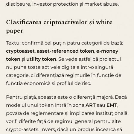
disclosure, investor protection și market abuse.
Clasificarea criptoactivelor și white
paper
Textul confirmă cel puțin patru categorii de bază:
cryptoasset
,
asset-referenced token
,
e-money
token
și
utility token
. Se vede astfel că proiectul
nu pune toate activele digitale într-o singură
categorie, ci diferențiază regimurile în funcție de
funcția economică și profilul de risc.
Pentru piață, aceasta este o diferență majoră. Dacă
modelul unui token intră în zona
ART
sau
EMT
,
povara de reglementare și implicarea instituțională
vor fi diferite față de regimul general pentru alte
crypto-assets. Invers, dacă un produs încearcă să