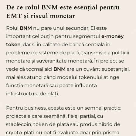
De ce rolul BNM este esențial pentru
EMT și riscul monetar
Rolul
BNM
nu pare unul secundar. El este
important cel puțin pentru segmentul
e-money
token
, dar și în calitate de bancă centrală în
probleme de sisteme de plată, transmisie a politicii
monetare și suveranitate monetară. În proiect se
vede că tocmai aici
BNM
are un cuvânt substanțial,
mai ales atunci când modelul tokenului atinge
funcția monetară sau poate influența
infrastructura de plăți.
Pentru business, acesta este un semnal practic:
proiectele care seamănă, fie și parțial, cu
stablecoin, token de plată sau produs hibrid de
crypto-plăți nu pot fi evaluate doar prin prisma