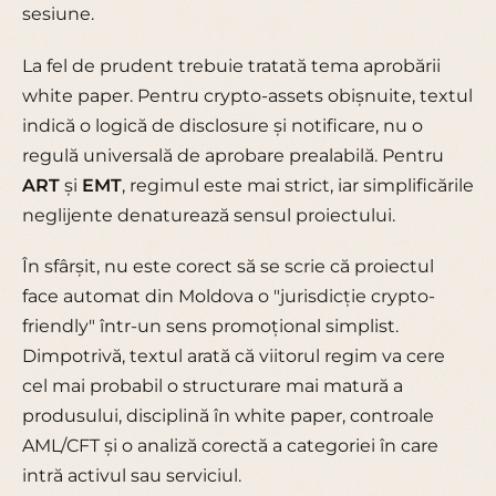
sesiune.
La fel de prudent trebuie tratată tema aprobării
white paper. Pentru crypto-assets obișnuite, textul
indică o logică de disclosure și notificare, nu o
regulă universală de aprobare prealabilă. Pentru
ART
și
EMT
, regimul este mai strict, iar simplificările
neglijente denaturează sensul proiectului.
În sfârșit, nu este corect să se scrie că proiectul
face automat din Moldova o "jurisdicție crypto-
friendly" într-un sens promoțional simplist.
Dimpotrivă, textul arată că viitorul regim va cere
cel mai probabil o structurare mai matură a
produsului, disciplină în white paper, controale
AML/CFT și o analiză corectă a categoriei în care
intră activul sau serviciul.