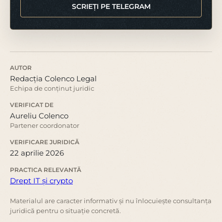
SCRIEȚI PE TELEGRAM
AUTOR
Redacția Colenco Legal
Echipa de conținut juridic
VERIFICAT DE
Aureliu Colenco
Partener coordonator
VERIFICARE JURIDICĂ
22 aprilie 2026
PRACTICA RELEVANTĂ
Drept IT și crypto
Materialul are caracter informativ și nu înlocuiește consultanța
juridică pentru o situație concretă.