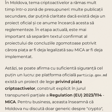
În Moldova, tema criptoactivelor a rămas mult
timp într-o zonă de presupuneri: multe publicații
secundare, dar puțină claritate dacă există deja un
proiect oficial și ce anume încearcă acesta să
reglementeze. În etapa actuală, este mai
important să separăm textul confirmat al
proiectului de concluziile zgomotoase potrivit
cărora piața ar fi deja legalizată sau MiCA ar fi deja
implementat.
Astăzi, se poate afirma cu suficientă siguranță cel
puțin un lucru: pe platforma oficială
particip.gov.md
există un proiect de lege
privind piața
criptoactivelor
, construit explicit în jurul
transpunerii parțiale a
Regulation (EU) 2023/1114
-
MiCA
. Pentru business, aceasta înseamnă că
Moldova nu discută doar generic despre "crypto",