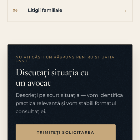
→
Litigii familiale
06
NU AȚI GĂSIT UN RĂSPUNS PENTRU SITUAȚIA
DVS.?
Discutați situația cu
un avocat
Descrieți pe scurt situația — vom identifica
practica relevantă și vom stabili formatul
consultației.
TRIMITEȚI SOLICITAREA