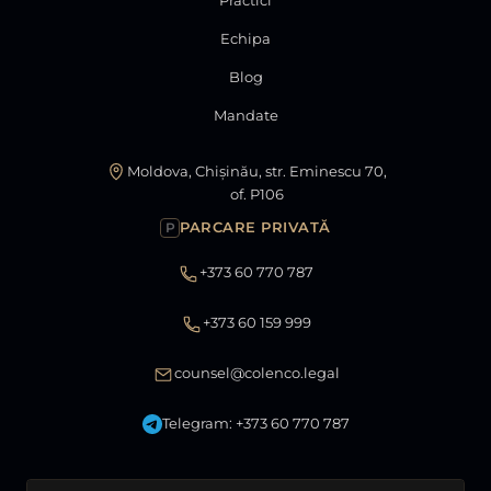
Echipa
Blog
Mandate
Moldova, Chișinău, str. Eminescu 70,
of. P106
PARCARE PRIVATĂ
P
+373 60 770 787
+373 60 159 999
counsel@colenco.legal
Telegram: +373 60 770 787