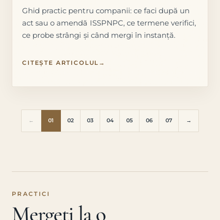
Ghid practic pentru companii: ce faci după un
act sau o amendă ISSPNPC, ce termene verifici,
ce probe strângi și când mergi în instanță.
CITEȘTE ARTICOLUL
→
←
01
02
03
04
05
06
07
→
PRACTICI
Mergeți la o