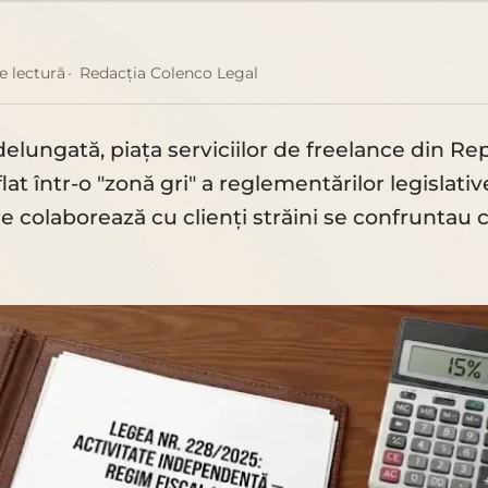
e lectură
Redacția Colenco Legal
elungată, piața serviciilor de freelance din Re
at într-o "zonă gri" a reglementărilor legislativ
are colaborează cu clienți străini se confruntau 