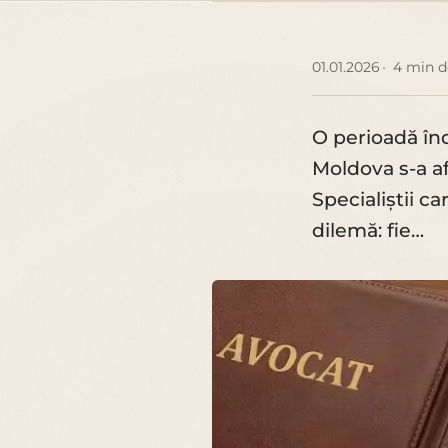
01.01.2026
4 min d
O perioadă înd
Moldova s-a afl
Specialiștii c
dilemă: fie…