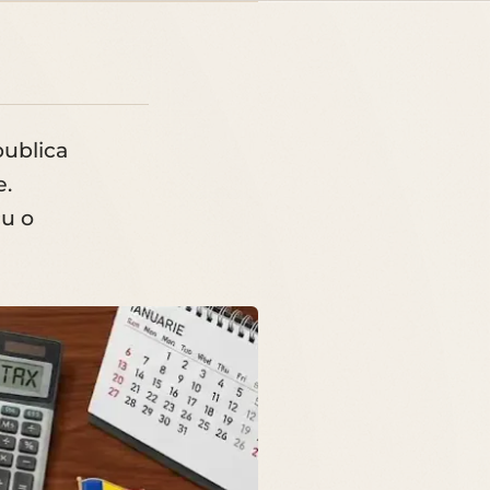
publica
e.
cu o