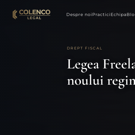
Despre noi
Practici
Echipa
Bl
DREPT FISCAL
Legea Freela
noului regi