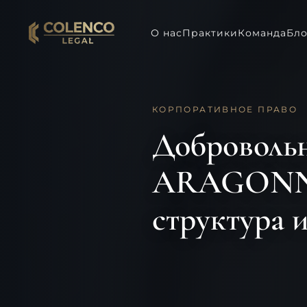
О нас
Практики
Команда
Бло
КОРПОРАТИВНОЕ ПРАВО
Доброволь
ARAGONN в
структура 