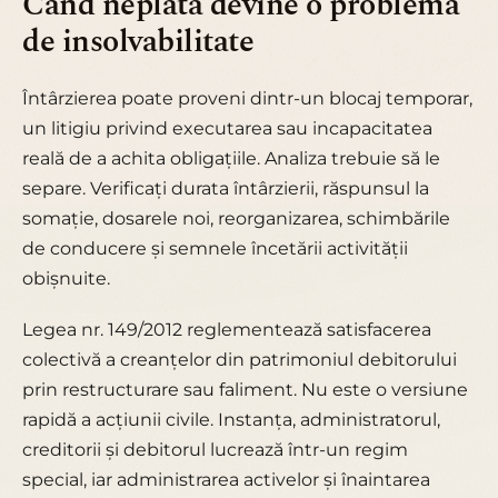
Când neplata devine o problemă
de insolvabilitate
Întârzierea poate proveni dintr-un blocaj temporar,
un litigiu privind executarea sau incapacitatea
reală de a achita obligațiile. Analiza trebuie să le
separe. Verificați durata întârzierii, răspunsul la
somație, dosarele noi, reorganizarea, schimbările
de conducere și semnele încetării activității
obișnuite.
Legea nr. 149/2012 reglementează satisfacerea
colectivă a creanțelor din patrimoniul debitorului
prin restructurare sau faliment. Nu este o versiune
rapidă a acțiunii civile. Instanța, administratorul,
creditorii și debitorul lucrează într-un regim
special, iar administrarea activelor și înaintarea