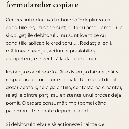
formularelor copiate
Cererea introductivă trebuie să îndeplinească
condițiile legii și să fie susținută cu acte. Temeiurile
și obligațiile debitorului nu sunt identice cu
condițiile aplicabile creditorului. Redacția legii,
mărimea creanței, acțiunile prealabile și
competența se verifică la data depunerii.
Instanța examinează atât existența datoriei, cât și
respectarea procedurii speciale. Un model din alt
dosar poate ignora garanțiile, contestarea creanței,
relațiile dintre părți sau existența unui proces deja
pornit. O eroare consumă timp tocmai când
patrimoniul se poate deprecia rapid.
Și debitorul trebuie să acționeze înainte de