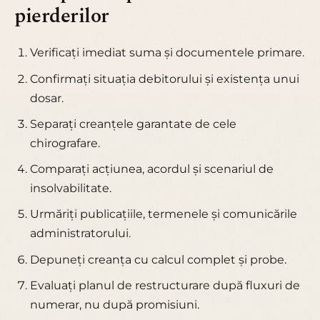
pierderilor
Verificați imediat suma și documentele primare.
Confirmați situația debitorului și existența unui
dosar.
Separați creanțele garantate de cele
chirografare.
Comparați acțiunea, acordul și scenariul de
insolvabilitate.
Urmăriți publicațiile, termenele și comunicările
administratorului.
Depuneți creanța cu calcul complet și probe.
Evaluați planul de restructurare după fluxuri de
numerar, nu după promisiuni.