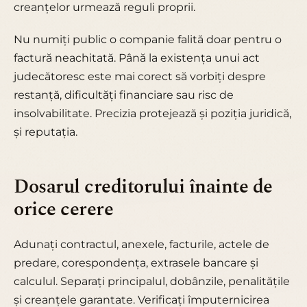
creanțelor urmează reguli proprii.
Nu numiți public o companie falită doar pentru o
factură neachitată. Până la existența unui act
judecătoresc este mai corect să vorbiți despre
restanță, dificultăți financiare sau risc de
insolvabilitate. Precizia protejează și poziția juridică,
și reputația.
Dosarul creditorului înainte de
orice cerere
Adunați contractul, anexele, facturile, actele de
predare, corespondența, extrasele bancare și
calculul. Separați principalul, dobânzile, penalitățile
și creanțele garantate. Verificați împuternicirea