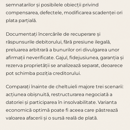
semnatarilor și posibilele obiecții privind
compensarea, defectele, modificarea scadenței ori
plata parțială.
Documentați încercările de recuperare și
răspunsurile debitorului, fără presiune ilegală,
preluarea arbitrară a bunurilor ori divulgarea unor
afirmații neverificate. Gajul, fidejusiunea, garanția și
rezerva proprietății se analizează separat, deoarece
pot schimba poziția creditorului.
Comparați înainte de cheltuieli majore trei scenarii:
acțiunea obișnuită, restructurarea negociată a
datoriei și participarea în insolvabilitate. Varianta
economică optimă poate fi aceea care păstrează
valoarea afacerii și o sursă reală de plată.