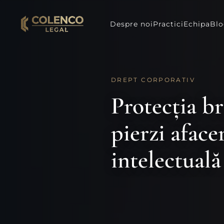
Despre noi
Practici
Echipa
Bl
DREPT CORPORATIV
Protecția b
pierzi aface
intelectuală