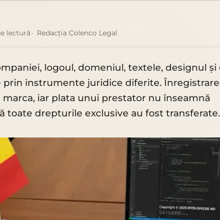
e lectură
Redacția Colenco Legal
paniei, logoul, domeniul, textele, designul și
 prin instrumente juridice diferite. Înregistrare
e marca, iar plata unui prestator nu înseamnă
 toate drepturile exclusive au fost transferate.