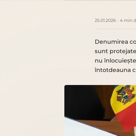
25.01.2026
4 min d
Denumirea com
sunt protejate
nu înlocuieșt
întotdeauna că