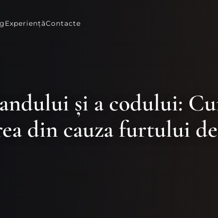
og
Experiență
Contacte
randului și a codului: C
rea din cauza furtului d