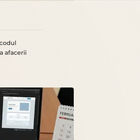
 codul
a afacerii