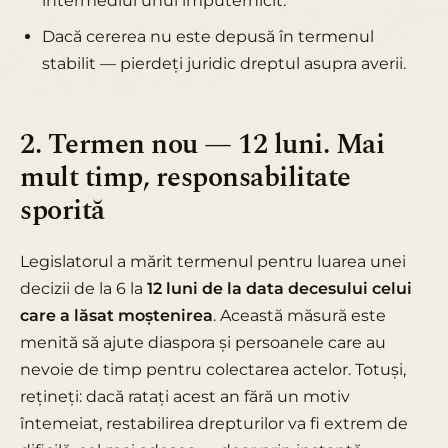
intermediul unui împuternicit.
Dacă cererea nu este depusă în termenul
stabilit — pierdeți juridic dreptul asupra averii.
2. Termen nou — 12 luni. Mai
mult timp, responsabilitate
sporită
Legislatorul a mărit termenul pentru luarea unei
decizii de la 6 la
12 luni de la data decesului celui
care a lăsat moștenirea
. Această măsură este
menită să ajute diaspora și persoanele care au
nevoie de timp pentru colectarea actelor. Totuși,
rețineți: dacă ratați acest an fără un motiv
întemeiat, restabilirea drepturilor va fi extrem de