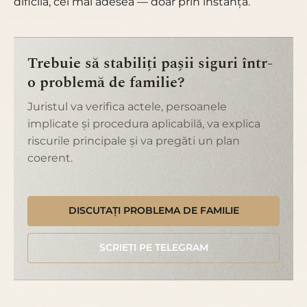
dificilă, cel mai adesea — doar prin instanță.
Trebuie să stabiliți pașii siguri într-
o problemă de familie?
Juristul va verifica actele, persoanele
implicate și procedura aplicabilă, va explica
riscurile principale și va pregăti un plan
coerent.
DISCUTAȚI PROBLEMA DE FAMILIE
SCRIEȚI PE TELEGRAM