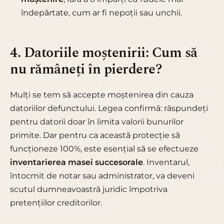
îndepărtate, cum ar fi nepoții sau unchii.
4. Datoriile moștenirii: Cum să
nu rămâneți în pierdere?
Mulți se tem să accepte moștenirea din cauza
datoriilor defunctului. Legea confirmă: răspundeți
pentru datorii doar în limita valorii bunurilor
primite. Dar pentru ca această protecție să
funcționeze 100%, este esențial să se efectueze
inventarierea masei succesorale
. Inventarul,
întocmit de notar sau administrator, va deveni
scutul dumneavoastră juridic împotriva
pretențiilor creditorilor.