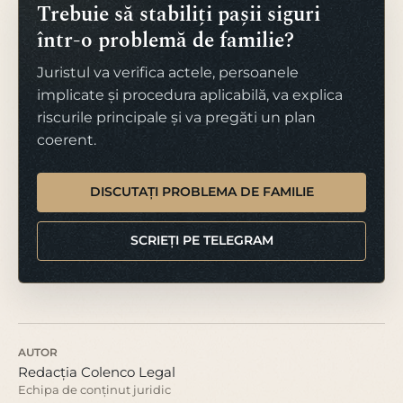
Trebuie să stabiliți pașii siguri
într-o problemă de familie?
Juristul va verifica actele, persoanele
implicate și procedura aplicabilă, va explica
riscurile principale și va pregăti un plan
coerent.
DISCUTAȚI PROBLEMA DE FAMILIE
SCRIEȚI PE TELEGRAM
AUTOR
Redacția Colenco Legal
Echipa de conținut juridic