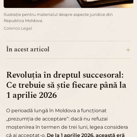
Ilustrație pentru materialul despre aspecte juridice din
Republica Moldova.
Colenco Legal
În acest articol
Revoluția în dreptul succesoral:
Ce trebuie să știe fiecare până la
1 aprilie 2026
O perioadă lungă în Moldova a funcționat
„prezumția de acceptare”: dacă nu refuzai
moștenirea în termen de trei luni, legea considera
că ai acceptat-o.
De la 1 aprilie 2026, această eră