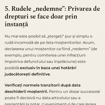
5. Rudele „nedemne”: Privarea de
drepturi se face doar prin
instanță
Nu mai este posibil să „ștergeți” pur și simplu o
rudă incomodă de pe lista moștenitorilor. Acum,
declararea unui moștenitor ca fiind „nedemn” (de
exemplu, pentru comiterea unei infracțiuni
împotriva defunctului sau înșelăciune) este
posibilă
exclusiv în baza unei hotărâri
judecătorești definitive
.
Verificați normele tranzitorii după data
deschiderii moștenirii.
Pentru un dosar succesoral
poate fi decisivă nu data articolului sau a
prezentării la notar, ci evenimentul de care legea