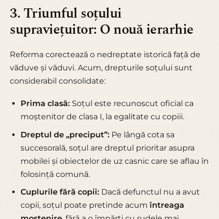
3. Triumful soțului
supraviețuitor: O nouă ierarhie
Reforma corectează o nedreptate istorică față de
văduve și văduvi. Acum, drepturile soțului sunt
considerabil consolidate:
Prima clasă:
Soțul este recunoscut oficial ca
moștenitor de clasa I, la egalitate cu copiii.
Dreptul de „preciput”:
Pe lângă cota sa
succesorală, soțul are dreptul prioritar asupra
mobilei și obiectelor de uz casnic care se aflau în
folosință comună.
Cuplurile fără copii:
Dacă defunctul nu a avut
copii, soțul poate pretinde acum
întreaga
moștenire
, fără a o împărți cu rudele mai