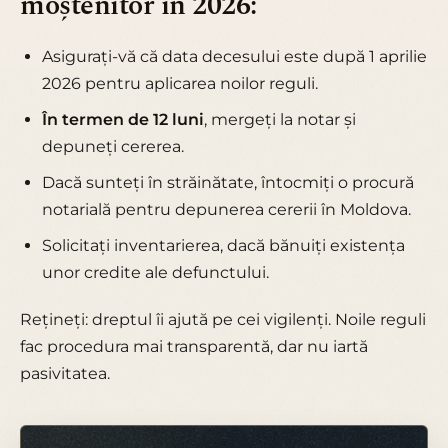
moștenitor în 2026:
Asigurați-vă că data decesului este după 1 aprilie
2026 pentru aplicarea noilor reguli.
În termen de 12 luni
, mergeți la notar și
depuneți cererea.
Dacă sunteți în străinătate, întocmiți o procură
notarială pentru depunerea cererii în Moldova.
Solicitați inventarierea, dacă bănuiți existența
unor credite ale defunctului.
Rețineți: dreptul îi ajută pe cei vigilenți. Noile reguli
fac procedura mai transparentă, dar nu iartă
pasivitatea.