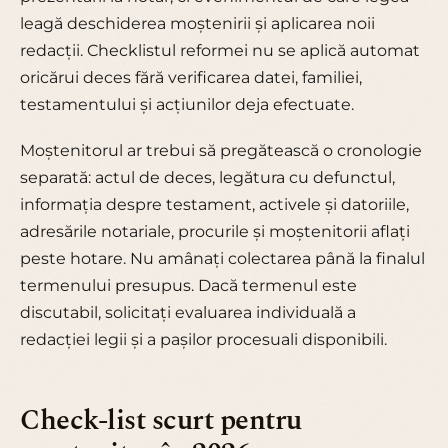
leagă deschiderea moștenirii și aplicarea noii
redacții. Checklistul reformei nu se aplică automat
oricărui deces fără verificarea datei, familiei,
testamentului și acțiunilor deja efectuate.
Moștenitorul ar trebui să pregătească o cronologie
separată: actul de deces, legătura cu defunctul,
informația despre testament, activele și datoriile,
adresările notariale, procurile și moștenitorii aflați
peste hotare. Nu amânați colectarea până la finalul
termenului presupus. Dacă termenul este
discutabil, solicitați evaluarea individuală a
redacției legii și a pașilor procesuali disponibili.
Check-list scurt pentru