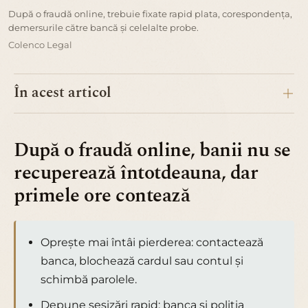
După o fraudă online, trebuie fixate rapid plata, corespondența,
demersurile către bancă și celelalte probe.
Colenco Legal
În acest articol
După o fraudă online, banii nu se
recuperează întotdeauna, dar
primele ore contează
Oprește mai întâi pierderea: contactează
banca, blochează cardul sau contul și
schimbă parolele.
Depune sesizări rapid: banca și poliția