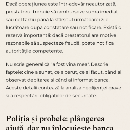
Dacă operațiunea este într-adevăr neautorizată,
prestatorul trebuie să ramburseze suma imediat
sau cel târziu până la sfârșitul următoarei zile
lucrătoare după constatare sau notificare. Există o
rezervă importantă: dacă prestatorul are motive
rezonabile să suspecteze fraudă, poate notifica
autoritățile competente.
Nu scrie general că "a fost vina mea". Descrie
faptele: cine a sunat, ce a cerut, ce ai făcut, când ai
observat debitarea și când ai informat banca.
Aceste detalii contează la analiza neglijenței grave
și a respectării obligațiilor de securitate.
Poliția și probele: plângerea
ajută, dar nu înlocuiește banca