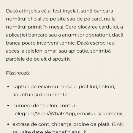
Dacă ai înțeles că ai fost înșelat, sună banca la
numărul oficial de pe site sau de pe card, nu la
numărul primit în mesaj. Cere blocarea cardului, a
aplicației bancare sau a anumitor operațiuni, dacă
banca poate interveni tehnic. Dacă escrocii au
acces la telefon, email sau aplicație, schimbă
parolele de pe alt dispozitiv.
Păstrează:
capturi de ecran cu mesaje, profiluri, linkuri,
anunțuri și documente;
numere de telefon, conturi
Telegram/Viber/WhatsApp, emailuri și domenii;
extrase de cont, chitanțe, ordine de plată, IBAN
sau alte date ale beneficiarului;