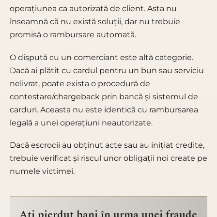
operațiunea ca autorizată de client. Asta nu
înseamnă că nu există soluții, dar nu trebuie
promisă o rambursare automată.
O dispută cu un comerciant este altă categorie.
Dacă ai plătit cu cardul pentru un bun sau serviciu
nelivrat, poate exista o procedură de
contestare/chargeback prin bancă și sistemul de
carduri. Aceasta nu este identică cu rambursarea
legală a unei operațiuni neautorizate.
Dacă escrocii au obținut acte sau au inițiat credite,
trebuie verificat și riscul unor obligații noi create pe
numele victimei.
Ați pierdut bani în urma unei fraude