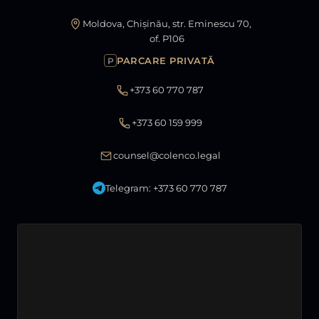
Moldova, Chișinău, str. Eminescu 70,
of. P106
PARCARE PRIVATĂ
P
+373 60 770 787
+373 60 159 999
counsel@colenco.legal
Telegram: +373 60 770 787