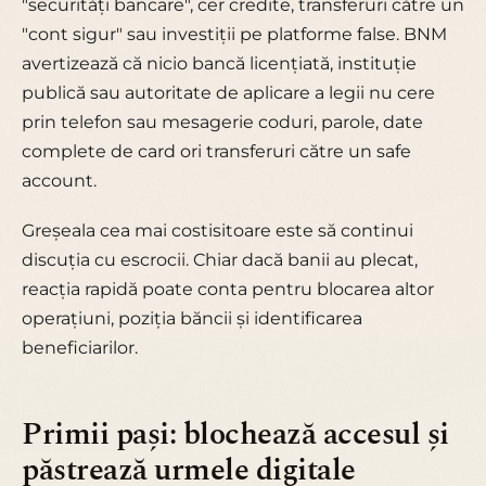
"securități bancare", cer credite, transferuri către un
"cont sigur" sau investiții pe platforme false. BNM
avertizează că nicio bancă licențiată, instituție
publică sau autoritate de aplicare a legii nu cere
prin telefon sau mesagerie coduri, parole, date
complete de card ori transferuri către un safe
account.
Greșeala cea mai costisitoare este să continui
discuția cu escrocii. Chiar dacă banii au plecat,
reacția rapidă poate conta pentru blocarea altor
operațiuni, poziția băncii și identificarea
beneficiarilor.
Primii pași: blochează accesul și
păstrează urmele digitale