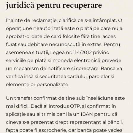
juridică pentru recuperare
Înainte de reclamație, clarifică ce s-a întâmplat. O
operațiune neautorizată este o plată pe care nu ai
aprobat-o: date de card folosite fără tine, acces
furat sau debitare necunoscută în extras. Pentru
asemenea situații, Legea nr. 114/2012 privind
serviciile de plată și moneda electronică prevede
un mecanism de notificare și corectare. Banca va
verifica însă și securitatea cardului, parolelor și
elementelor personalizate.
Un transfer confirmat de tine sub înșelăciune este
mai dificil. Dacă ai introdus OTP, ai confirmat în
aplicație sau ai trimis bani la un IBAN pentru că
cineva s-a prezentat drept reprezentant al băncii,
fapta poate fi escrocherie, dar banca poate vedea