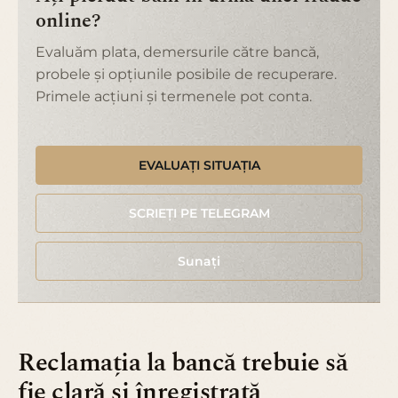
online?
Evaluăm plata, demersurile către bancă,
probele și opțiunile posibile de recuperare.
Primele acțiuni și termenele pot conta.
EVALUAȚI SITUAȚIA
SCRIEȚI PE TELEGRAM
Sunați
Reclamația la bancă trebuie să
fie clară și înregistrată