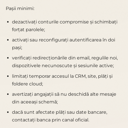
Pașii minimi:
dezactivați conturile compromise și schimbați
forțat parolele;
activați sau reconfigurați autentificarea în doi
pași;
verificați redirecționările din email, regulile noi,
dispozitivele necunoscute și sesiunile active;
limitați temporar accesul la CRM, site, plăți și
foldere cloud;
avertizați angajații să nu deschidă alte mesaje
din aceeași schemă;
dacă sunt afectate plăți sau date bancare,
contactați banca prin canal oficial.