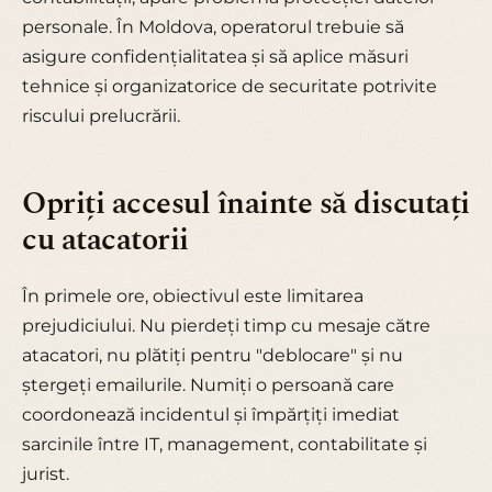
personale. În Moldova, operatorul trebuie să
asigure confidențialitatea și să aplice măsuri
tehnice și organizatorice de securitate potrivite
riscului prelucrării.
Opriți accesul înainte să discutați
cu atacatorii
În primele ore, obiectivul este limitarea
prejudiciului. Nu pierdeți timp cu mesaje către
atacatori, nu plătiți pentru "deblocare" și nu
ștergeți emailurile. Numiți o persoană care
coordonează incidentul și împărțiți imediat
sarcinile între IT, management, contabilitate și
jurist.