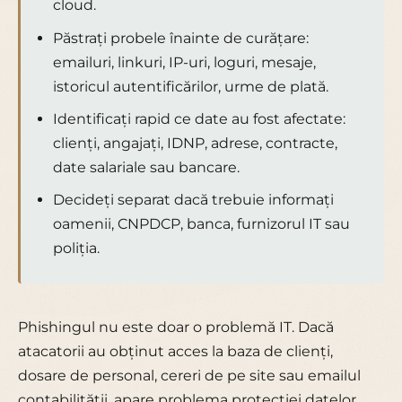
cloud.
Păstrați probele înainte de curățare:
emailuri, linkuri, IP-uri, loguri, mesaje,
istoricul autentificărilor, urme de plată.
Identificați rapid ce date au fost afectate:
clienți, angajați, IDNP, adrese, contracte,
date salariale sau bancare.
Decideți separat dacă trebuie informați
oamenii, CNPDCP, banca, furnizorul IT sau
poliția.
Phishingul nu este doar o problemă IT. Dacă
atacatorii au obținut acces la baza de clienți,
dosare de personal, cereri de pe site sau emailul
contabilității, apare problema protecției datelor