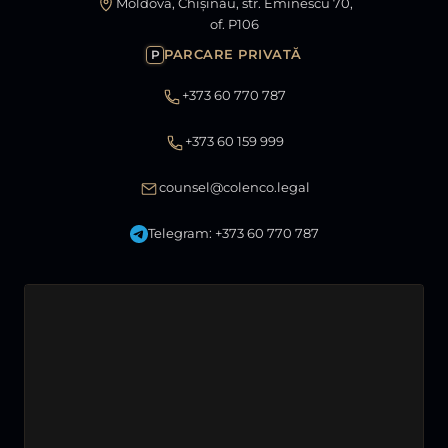
Moldova, Chișinău, str. Eminescu 70,
of. P106
PARCARE PRIVATĂ
P
+373 60 770 787
+373 60 159 999
counsel@colenco.legal
Telegram: +373 60 770 787