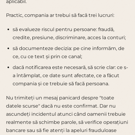
aplicabil.
Practic, compania ar trebui să facă trei lucruri:
să evalueze riscul pentru persoane: fraudă,
credite, presiune, discriminare, acces la conturi;
să documenteze decizia: pe cine informăm, de
ce, cu ce text și prin ce canal;
dacă notificarea este necesară, să scrie clar: ce s-
a întâmplat, ce date sunt afectate, ce a făcut
compania și ce trebuie să facă persoana.
Nu trimiteți un mesaj panicard despre "toate
datele scurse" dacă nu este confirmat. Dar nu
ascundeți incidentul atunci când oamenii trebuie
realmente să schimbe parole, să verifice operațiuni
bancare sau să fie atenți la apeluri frauduloase