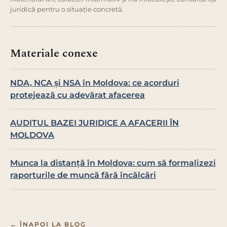
juridică pentru o situație concretă.
Materiale conexe
NDA, NCA și NSA în Moldova: ce acorduri
protejează cu adevărat afacerea
AUDITUL BAZEI JURIDICE A AFACERII ÎN
MOLDOVA
Munca la distanță în Moldova: cum să formalizezi
raporturile de muncă fără încălcări
← ÎNAPOI LA BLOG