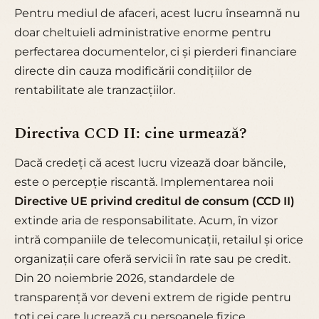
Pentru mediul de afaceri, acest lucru înseamnă nu
doar cheltuieli administrative enorme pentru
perfectarea documentelor, ci și pierderi financiare
directe din cauza modificării condițiilor de
rentabilitate ale tranzacțiilor.
Directiva CCD II: cine urmează?
Dacă credeți că acest lucru vizează doar băncile,
este o percepție riscantă. Implementarea noii
Directive UE privind creditul de consum (CCD II)
extinde aria de responsabilitate. Acum, în vizor
intră companiile de telecomunicații, retailul și orice
organizații care oferă servicii în rate sau pe credit.
Din 20 noiembrie 2026, standardele de
transparență vor deveni extrem de rigide pentru
toți cei care lucrează cu persoanele fizice.