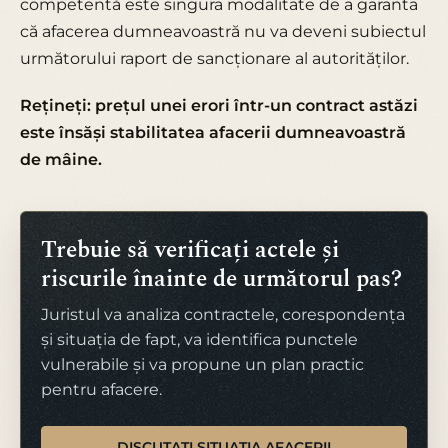
competentă este singura modalitate de a garanta
că afacerea dumneavoastră nu va deveni subiectul
următorului raport de sancționare al autorităților.
Rețineți: prețul unei erori într-un contract astăzi
este însăși stabilitatea afacerii dumneavoastră
de mâine.
Trebuie să verificați actele și
riscurile înainte de următorul pas?
Juristul va analiza contractele, corespondența
și situația de fapt, va identifica punctele
vulnerabile și va propune un plan practic
pentru afacere.
DISCUTAȚI SITUAȚIA AFACERII