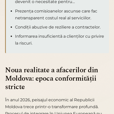
devenit o necesitate pentru…
Prezența comisioanelor ascunse care fac
netransparent costul real al serviciilor.
Condiții abuzive de reziliere a contractelor.
Informarea insuficientă a clienților cu privire
la riscuri.
Noua realitate a afacerilor din
Moldova: epoca conformității
stricte
În anul 2026, peisajul economic al Republicii
Moldova trece printr-o transformare profundă.
Procesul de integrare în Uniunea Europeană nu