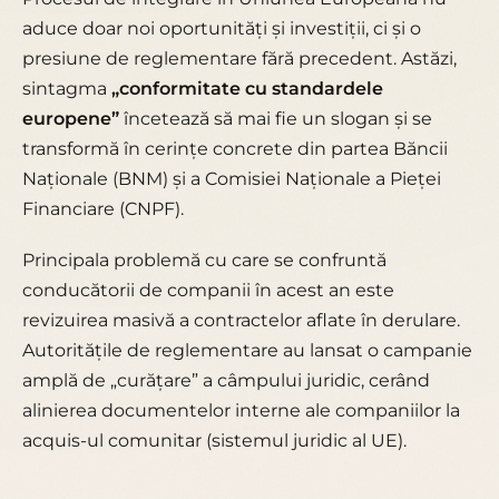
aduce doar noi oportunități și investiții, ci și o
presiune de reglementare fără precedent. Astăzi,
sintagma
„conformitate cu standardele
europene”
încetează să mai fie un slogan și se
transformă în cerințe concrete din partea Băncii
Naționale (BNM) și a Comisiei Naționale a Pieței
Financiare (CNPF).
Principala problemă cu care se confruntă
conducătorii de companii în acest an este
revizuirea masivă a contractelor aflate în derulare.
Autoritățile de reglementare au lansat o campanie
amplă de „curățare” a câmpului juridic, cerând
alinierea documentelor interne ale companiilor la
acquis-ul comunitar
(sistemul juridic al UE).