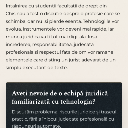
Intalnirea cu studentii facultatii de drept din
Chisinau a fost o discutie despre o profesie care se
schimba, dar nu isi pierde esenta. Tehnologiile vor
evolua, instrumentele vor deveni mai rapide, iar
munca juridica va fi tot mai digitala. Insa
increderea, responsabilitatea, judecata
profesionala si respectul fata de om vor ramane
elementele care disting un jurist adevarat de un
simplu executant de texte.
Aveți nevoie de o echipă juridică
familiarizată cu tehnologia?
Discutăm problema, riscurile juridice și traseul
practic, fără a înlocui judecata profesională cu
răspunsuri automate.