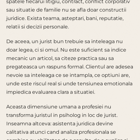
spatele fiecarui litigiu, contract, conflict corporativ
sau situatie de familie nu se afla doar constructii
juridice. Exista teama, asteptari, bani, reputatie,
relatii si decizii personale.
De aceea, un jurist bun trebuie sa inteleaga nu
doar legea, ci si omul. Nu este suficient sa indice
mecanic un articol, sa citeze practica sau sa
pregateasca un raspuns formal. Clientul are adesea
nevoie sa inteleaga ce se intampla, ce optiuni are,
unde este riscul real si unde tensiunea emotionala
impiedica evaluarea clara a situatiei.
Aceasta dimensiune umana a profesiei nu
transforma juristul in psiholog in loc de jurist.
Inseamna altceva: asistenta juridica devine
calitativa atunci cand analiza profesionala se