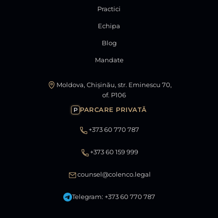
Practici
Echipa
Blog
Mandate
Moldova, Chișinău, str. Eminescu 70,
of. P106
PARCARE PRIVATĂ
P
+373 60 770 787
+373 60 159 999
counsel@colenco.legal
Telegram: +373 60 770 787