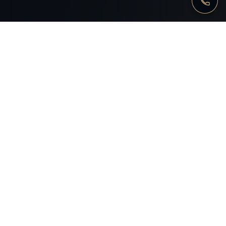
FOCUS
Ce obține proiectul prin
verificare juridică timpurie
Construim baza juridică a produsului înainte ca
erorile de structură, drepturi sau plăți să devină
costisitoare.
MITP
IP
CRYPTO
Lansarea unui produs IT
sau outsourcing