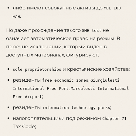
либо имеют совокупные активы до
MDL 100
.
млн
Но даже прохождение такого
не
SME test
означает автоматическое право на режим. В
перечне исключений, который виден в
доступных материалах, фигурируют:
и крестьянские хозяйства;
sole proprietorships
резиденты
,
free economic zones
Giurgiulesti
,
International Free Port
Marculesti International
;
Free Airport
резиденты
;
information technology parks
налогоплательщики под режимом
Chapter 71
Tax Code;