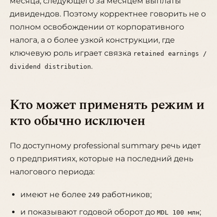
месяца, следующего за месяцем выплаты
дивидендов. Поэтому корректнее говорить не о
полном освобождении от корпоративного
налога, а о более узкой конструкции, где
ключевую роль играет связка
retained earnings /
.
dividend distribution
Кто может применять режим и
кто обычно исключен
По доступному professional summary речь идет
о предприятиях, которые на последний день
налогового периода:
имеют не более
работников;
249
и показывают годовой оборот до
;
MDL 100 млн