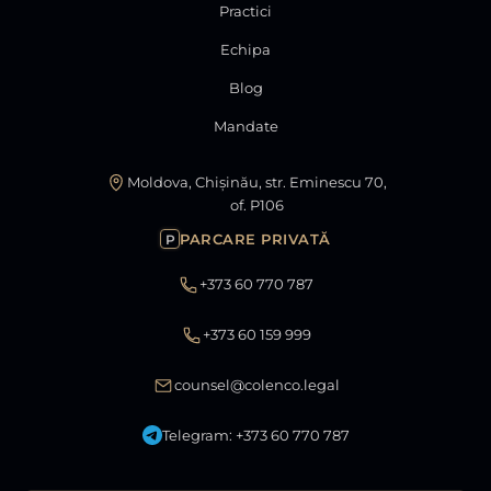
Practici
Echipa
Blog
Mandate
Moldova, Chișinău, str. Eminescu 70,
of. P106
PARCARE PRIVATĂ
P
+373 60 770 787
+373 60 159 999
counsel@colenco.legal
Telegram: +373 60 770 787