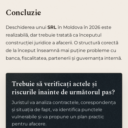
Concluzie
Deschiderea unui
SRL
în Moldova în 2026 este
realizabilă, dar trebuie tratată ca începutul
construcției juridice a afacerii. O structură corectă
de la început înseamnă mai puține probleme cu
banca, fiscalitatea, partenerii și guvernanța internă.
Trebuie să verificați actele și
riscurile înainte de următorul pas?
Juristul va analiza contractele, corespondența
și situația de fapt, va identifica punctele
vulnerabile și va propune un plan practic
pentru afacere.