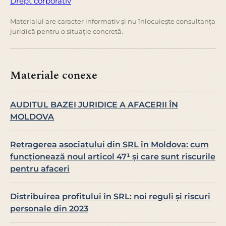
Drept corporativ
Materialul are caracter informativ și nu înlocuiește consultanța
juridică pentru o situație concretă.
Materiale conexe
AUDITUL BAZEI JURIDICE A AFACERII ÎN
MOLDOVA
Retragerea asociatului din SRL în Moldova: cum
funcționează noul articol 47¹ și care sunt riscurile
pentru afaceri
Distribuirea profitului în SRL: noi reguli și riscuri
personale din 2023