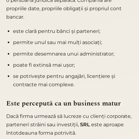
o persoană juridică separată. Compania are
propriile date, propriile obligații și propriul cont
bancar.
este clară pentru bănci și parteneri;
permite unul sau mai mulți asociați;
permite desemnarea unui administrator;
poate fi extinsă mai ușor;
se potrivește pentru angajări, licențiere și
contracte mai complexe.
Este percepută ca un business matur
Dacă firma urmează să lucreze cu clienți corporate,
parteneri străini sau investiții,
SRL
este aproape
întotdeauna forma potrivită.