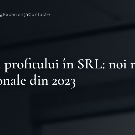
og
Experiență
Contacte
 profitului în SRL: noi r
onale din 2023