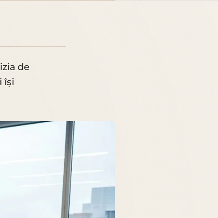
izia de
 își