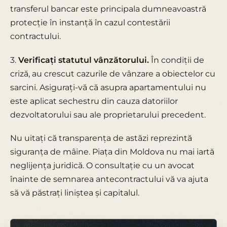
transferul bancar este principala dumneavoastră
protecție în instanță în cazul contestării
contractului.
3.
Verificați statutul vânzătorului.
În condiții de
criză, au crescut cazurile de vânzare a obiectelor cu
sarcini. Asigurați-vă că asupra apartamentului nu
este aplicat sechestru din cauza datoriilor
dezvoltatorului sau ale proprietarului precedent.
Nu uitați că
transparența de astăzi reprezintă
siguranța de mâine
. Piața din Moldova nu mai iartă
neglijența juridică. O consultație cu un avocat
înainte de semnarea antecontractului vă va ajuta
să vă păstrați liniștea și capitalul.