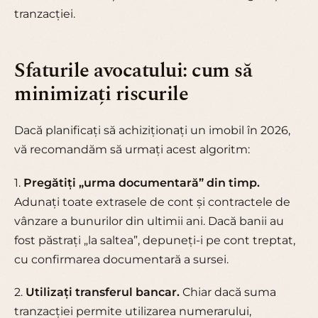
tranzacției.
Sfaturile avocatului: cum să
minimizați riscurile
Dacă planificați să achiziționați un imobil în 2026,
vă recomandăm să urmați acest algoritm:
1.
Pregătiți „urma documentară” din timp.
Adunați toate extrasele de cont și contractele de
vânzare a bunurilor din ultimii ani. Dacă banii au
fost păstrați „la saltea”, depuneți-i pe cont treptat,
cu confirmarea documentară a sursei.
2.
Utilizați transferul bancar.
Chiar dacă suma
tranzacției permite utilizarea numerarului,