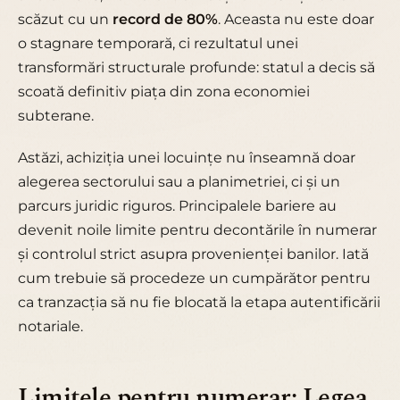
scăzut cu un
record de 80%
. Aceasta nu este doar
o stagnare temporară, ci rezultatul unei
transformări structurale profunde: statul a decis să
scoată definitiv piața din zona economiei
subterane.
Astăzi, achiziția unei locuințe nu înseamnă doar
alegerea sectorului sau a planimetriei, ci și un
parcurs juridic riguros. Principalele bariere au
devenit noile limite pentru decontările în numerar
și controlul strict asupra provenienței banilor. Iată
cum trebuie să procedeze un cumpărător pentru
ca tranzacția să nu fie blocată la etapa autentificării
notariale.
Limitele pentru numerar: Legea