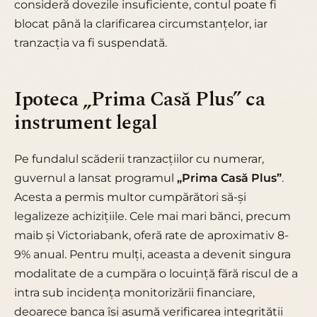
consideră dovezile insuficiente, contul poate fi
blocat până la clarificarea circumstanțelor, iar
tranzacția va fi suspendată.
Ipoteca „Prima Casă Plus” ca
instrument legal
Pe fundalul scăderii tranzacțiilor cu numerar,
guvernul a lansat programul
„Prima Casă Plus”
.
Acesta a permis multor cumpărători să-și
legalizeze achizițiile. Cele mai mari bănci, precum
maib
și
Victoriabank
, oferă rate de aproximativ 8-
9% anual. Pentru mulți, aceasta a devenit singura
modalitate de a cumpăra o locuință fără riscul de a
intra sub incidența monitorizării financiare,
deoarece banca își asumă verificarea integrității