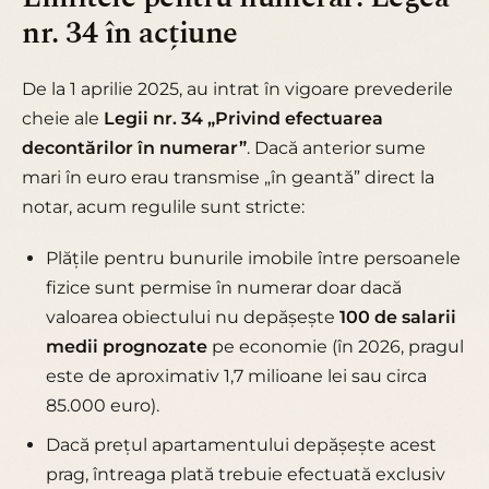
nr. 34 în acțiune
De la 1 aprilie 2025, au intrat în vigoare prevederile
cheie ale
Legii nr. 34 „Privind efectuarea
decontărilor în numerar”
. Dacă anterior sume
mari în euro erau transmise „în geantă” direct la
notar, acum regulile sunt stricte:
Plățile pentru bunurile imobile între persoanele
fizice sunt permise în numerar doar dacă
valoarea obiectului nu depășește
100 de salarii
medii prognozate
pe economie (în 2026, pragul
este de aproximativ 1,7 milioane lei sau circa
85.000 euro).
Dacă prețul apartamentului depășește acest
prag, întreaga plată trebuie efectuată exclusiv