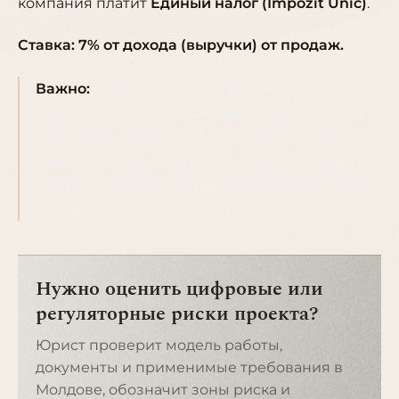
компания платит
Единый налог (Impozit Unic)
.
Ставка: 7% от дохода (выручки) от продаж.
Важно:
Существует минимальная сумма
налога. Даже если у компании нет продаж,
она обязана платить минимальный сбор за
каждого сотрудника (около 30-35% от средней
зарплаты по экономике, прогнозируемой на
текущий год).
Нужно оценить цифровые или
регуляторные риски проекта?
Юрист проверит модель работы,
документы и применимые требования в
Молдове, обозначит зоны риска и